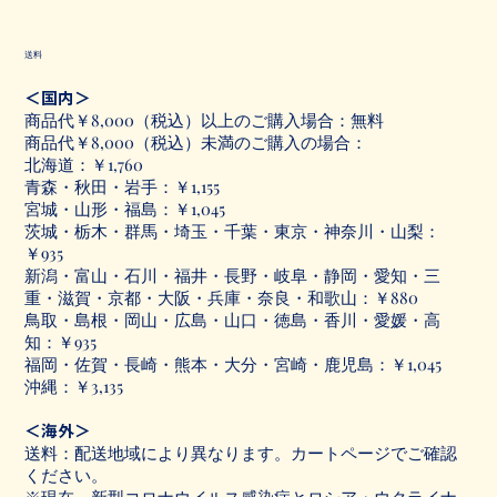
送料
＜国内＞
商品代￥8,000（税込）以上のご購入場合：
無料
商品代￥8,000（税込）未満のご購入の場合：
北海道：￥1,760
青森・秋田・岩手：￥1,155
宮城・山形・福島：￥1,045
茨城・栃木・群馬・埼玉・千葉・東京・神奈川・山梨：
￥935
新潟・富山・石川・福井・長野・岐阜・静岡・愛知・三
重・滋賀・京都・大阪・兵庫・奈良・和歌山：￥880
鳥取・島根・岡山・広島・山口・徳島・香川・愛媛・高
知：￥935
福岡・佐賀・長崎・熊本・大分・宮崎・鹿児島：￥1,045
沖縄：￥3,135
＜海外＞
送料：配送地域により異なります。カートページでご確認
ください。
※現在、新型コロナウイルス感染症とロシア・ウクライナ