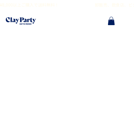
¥8,000以上ご購入で送料無料！                                        卸販売、飲食