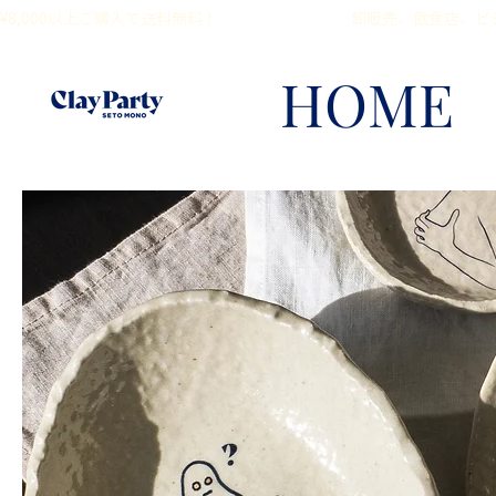
¥8,000以上ご購入で送料無料！                                        卸販売、飲食
HOME