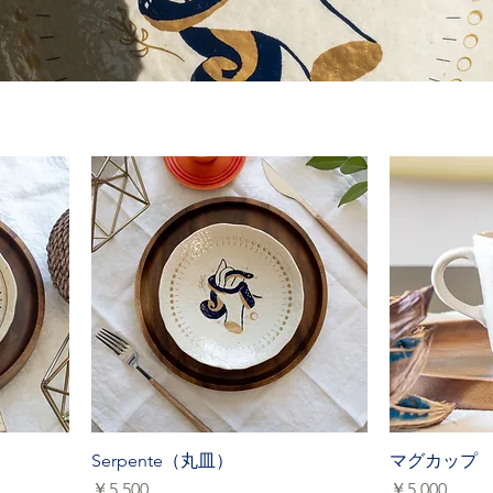
Serpente（丸皿）
マグカップ
価格
価格
￥5,500
￥5,000