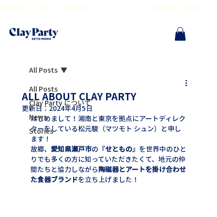
¥8,000以上ご購入で送料無料！                                        卸販売、飲食
All Posts
All Posts
ALL ABOUT CLAY PARTY
Clay Party について
更新日：
2024年4月5日
News
はじめまして！湘南と東京を拠点にアートディレク
ターをしている松元駿（マツモト シュン）と申し
Stories
ます！
故郷、
愛知県瀬戸市
の『
せともの
』を世界中のひと
りでも多くの方に知っていただきたくて、地元の仲
間たちと協力しながら
陶磁器とアートを掛け合わせ
た食器ブランド
を立ち上げました！