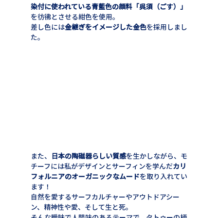
染付に使われている青藍色の顔料「呉須（ごす）」
を彷彿とさせる紺色を使用。
差し色には
金継ぎをイメージした金色
を採用しまし
た。
また、
日本の陶磁器らしい質感
を生かしながら、モ
チーフには私がデザインとサーフィンを学んだ
カリ
フォルニアのオーガニックなムード
を取り入れてい
ます！
自然を愛するサーフカルチャーやアウトドアシー
ン、精神性や愛、そして生と死。
そんな曖昧で人間味のあるテーマで、タトゥーの柄