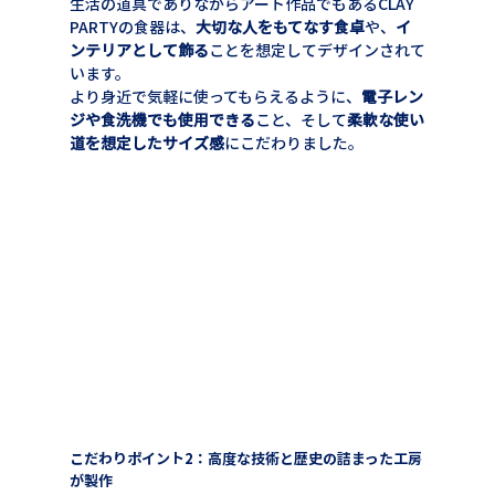
生活の道具でありながらアート作品でもあるCLAY 
PARTYの食器は、
大切な人をもてなす食卓
や、
イ
ンテリアとして飾る
ことを想定してデザインされて
います。
より身近で気軽に使ってもらえるように、
電子レン
ジや食洗機でも使用できる
こと、そして
柔軟な使い
道を想定したサイズ感
にこだわりました。
こだわりポイント2：高度な技術と歴史の詰まった工房
が製作