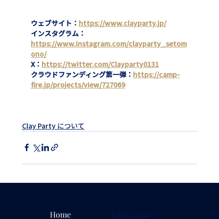
ウェブサイト：
https://www.clayparty.jp/
インスタグラム：
https://www.instagram.com/clayparty_setom
ono/
X：
https://twitter.com/Clayparty0131
クラウドファンディング第一弾：
https://camp-
fire.jp/projects/view/727069
Clay Party について
Home
Follow us on