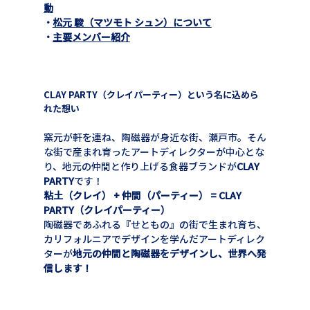
動
・
松元 駿（マツモト シュン）について
・
主要メンバー紹介
CLAY PARTY（クレイパーティー）という名に込めら
れた想い
窯元が軒を連ね、陶磁器が身近な街、瀬戸市。そん
な街で産まれ育ったアートディレクターが中心とな
り、地元の仲間と作り上げる食器ブランドが
CLAY 
PARTY
です！
粘土（クレイ） + 仲間（パーティー） = CLAY 
PARTY（クレイパーティー）
陶磁器であふれる『せともの』の街で生まれ育ち、
カリフォルニアでデザインを学んだアートディレク
ターが
地元の仲間と陶磁器をデザインし、世界へ発
信します！