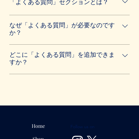
「よくある質問」セクションとは？
「よくある質問」セクションは「配送料はいくらです
か？」「営業時間はいつですか？」や「どのようにし
なぜ「よくある質問」が必要なのです
てサービスを予約したらいいですか？」など、あなた
か？
のビジネスについてよく聞かれる質問に回答を提供す
「よくある質問」を追加すると、サイト訪問者があな
る場所として利用できます。
たのビジネスに関する質問の答えをすばやく見つける
どこに「よくある質問」を追加できま
ことができるため、サイトでのユーザー体験の向上に
すか？
繋がります。
「よくある質問」はサイトや Wix モバイルアプリのど
のページにも追加することができます。
Home
Follow us on
Shop