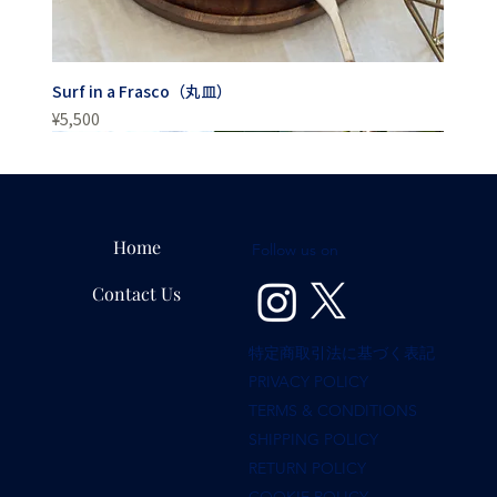
Surf in a Frasco（丸皿）
Price
¥5,500
Home
Follow us on
Contact Us
特定商取引法に基づく表記
PRIVACY POLICY
TERMS & CONDITIONS
SHIPPING POLICY
RETURN POLICY
COOKIE POLICY