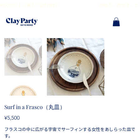
¥8,000以上ご購入で送料無料！                                        卸販売、飲食
Surf in a Frasco（丸皿）
Price
¥5,500
フラスコの中に広がる宇宙でサーフィンする女性をあしらった皿で
す。